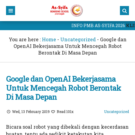
INFO PMB AS-SYIFA 2026
KLIK
Home
Profil
You are here :
Home
-
Uncategorized
-
Google dan
OpenAI Bekerjasama Untuk Mencegah Robot
Kurikulum
Yayasan
Berontak Di Masa Depan
Berita
Sekolah
Kurikulum As-Syifa
Portal As-Syifa
Civitas Akademik
Kalender Akademik
Berita Terbaru
Google dan OpenAI Bekerjasama
Untuk Mencegah Robot Berontak
PMB 2025
Prestasi Sekolah
Portal Murid
Di Masa Depan
Website As-Syifa
Blog Guru
CBT As-Syifa
Hubungi Kami
Website Yayasan
Wed, 13 February 2019
Read 101x
Uncategorized
Kampus 1 As-Syifa Jalancagak
Yayasan As-Syifa Al-Khoeriyah
Bicara soal robot yang dibekali dengan kecerdasan
buatan, tentu ada sedikit ketakutan kita