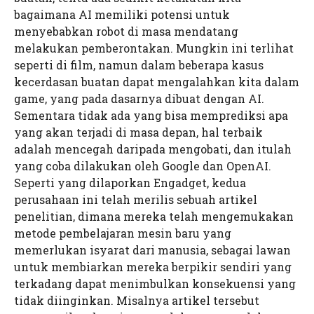
Kampus 2 As-Syifa Wanareja
As-Syifa Boarding School
TKIT As-Syifa
bagaimana AI memiliki potensi untuk
Kampus 3 As-Syifa Sagalaherang
SMPIT As-Syifa Jalancagak
SMPIT As-Syifa Wanareja
menyebabkan robot di masa mendatang
melakukan pemberontakan. Mungkin ini terlihat
Kampus 4 As-Syifa Jalancagak 2
SMAIT As-Syifa Jalancagak
SMAIT As-Syifa Wanareja
seperti di film, namun dalam beberapa kasus
kecerdasan buatan dapat mengalahkan kita dalam
LTIQ As-Syifa
SMPIT As-Syifa Jalancagak 2
game, yang pada dasarnya dibuat dengan AI.
STIQ As-Syifa
SMK-IT As-Syifa
Sementara tidak ada yang bisa memprediksi apa
yang akan terjadi di masa depan, hal terbaik
adalah mencegah daripada mengobati, dan itulah
yang coba dilakukan oleh Google dan OpenAI.
Seperti yang dilaporkan Engadget, kedua
perusahaan ini telah merilis sebuah artikel
penelitian, dimana mereka telah mengemukakan
metode pembelajaran mesin baru yang
memerlukan isyarat dari manusia, sebagai lawan
untuk membiarkan mereka berpikir sendiri yang
terkadang dapat menimbulkan konsekuensi yang
tidak diinginkan. Misalnya artikel tersebut