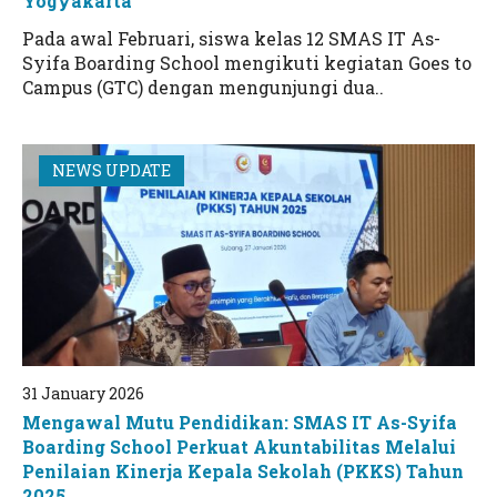
Yogyakarta
Pada awal Februari, siswa kelas 12 SMAS IT As-
Syifa Boarding School mengikuti kegiatan Goes to
Campus (GTC) dengan mengunjungi dua..
NEWS UPDATE
31 January 2026
Mengawal Mutu Pendidikan: SMAS IT As-Syifa
Boarding School Perkuat Akuntabilitas Melalui
Penilaian Kinerja Kepala Sekolah (PKKS) Tahun
2025