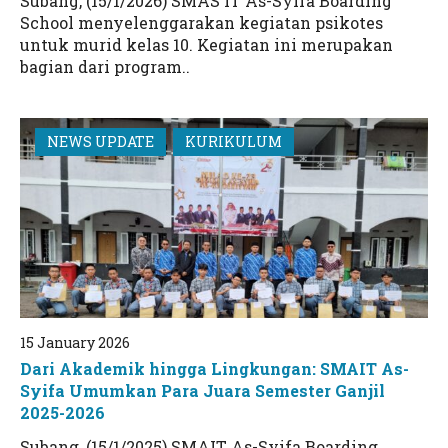
Subang, (15/1/2026) SMAS IT As-Syifa Boarding
School menyelenggarakan kegiatan psikotes
untuk murid kelas 10. Kegiatan ini merupakan
bagian dari program..
NEWS UPDATE
KURIKULUM
15 January 2026
Dari Akademik hingga Lingkungan: SMAIT As-
Syifa Umumkan Para Juara Semester Ganjil
2025-2026
Subang, (15/1/2025) SMAIT As-Syifa Boarding