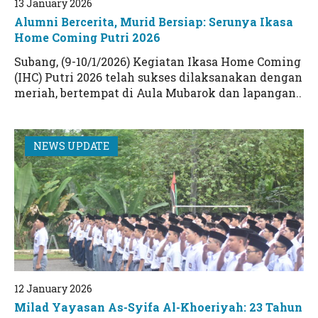
Kampus 2 As-Syifa Wanareja
As-Syifa Boarding School
TKIT As-Syifa
13 January 2026
Alumni Bercerita, Murid Bersiap: Serunya Ikasa
Kampus 3 As-Syifa Sagalaherang
SMPIT As-Syifa Jalancagak
SMPIT As-Syifa Wanareja
Home Coming Putri 2026
Kampus 4 As-Syifa Jalancagak 2
SMAIT As-Syifa Jalancagak
SMAIT As-Syifa Wanareja
Subang, (9-10/1/2026) Kegiatan Ikasa Home Coming
(IHC) Putri 2026 telah sukses dilaksanakan dengan
LTIQ As-Syifa
SMPIT As-Syifa Jalancagak 2
meriah, bertempat di Aula Mubarok dan lapangan..
STIQ As-Syifa
SMK-IT As-Syifa
NEWS UPDATE
12 January 2026
Milad Yayasan As-Syifa Al-Khoeriyah: 23 Tahun