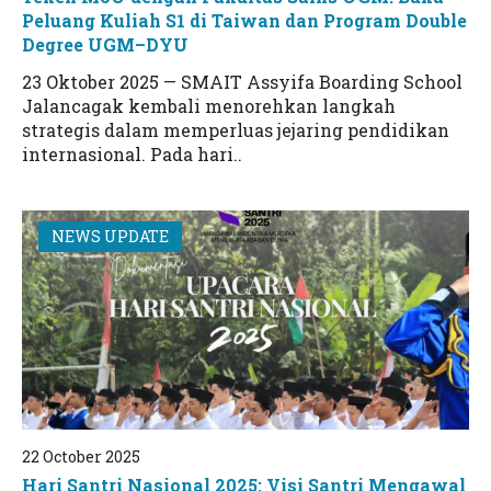
Peluang Kuliah S1 di Taiwan dan Program Double
Degree UGM–DYU
23 Oktober 2025 — SMAIT Assyifa Boarding School
Jalancagak kembali menorehkan langkah
strategis dalam memperluas jejaring pendidikan
internasional. Pada hari..
NEWS UPDATE
22 October 2025
Hari Santri Nasional 2025: Visi Santri Mengawal