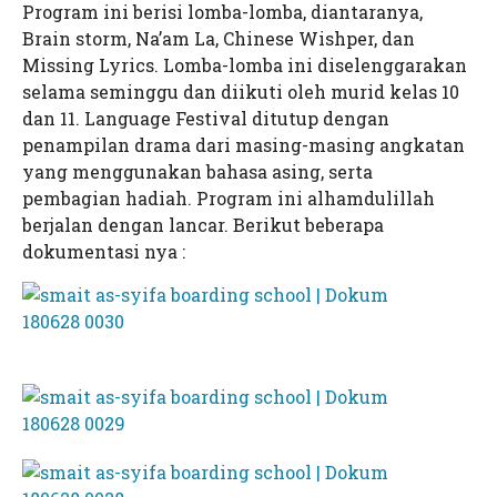
Kampus 2 As-Syifa Wanareja
As-Syifa Boarding School
TKIT As-Syifa
Program ini berisi lomba-lomba, diantaranya,
Brain storm, Na’am La, Chinese Wishper, dan
Kampus 3 As-Syifa Sagalaherang
SMPIT As-Syifa Jalancagak
SMPIT As-Syifa Wanareja
Missing Lyrics. Lomba-lomba ini diselenggarakan
Kampus 4 As-Syifa Jalancagak 2
SMAIT As-Syifa Jalancagak
SMAIT As-Syifa Wanareja
selama seminggu dan diikuti oleh murid kelas 10
dan 11. Language Festival ditutup dengan
LTIQ As-Syifa
SMPIT As-Syifa Jalancagak 2
penampilan drama dari masing-masing angkatan
yang menggunakan bahasa asing, serta
STIQ As-Syifa
SMK-IT As-Syifa
pembagian hadiah. Program ini alhamdulillah
berjalan dengan lancar. Berikut beberapa
dokumentasi nya :