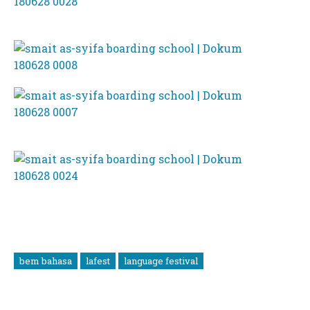
bem bahasa
lafest
language festival