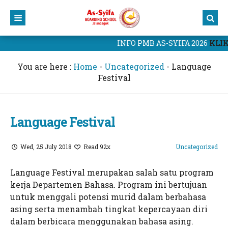
INFO PMB AS-SYIFA 2026
KLIK 
Home
Profil
You are here :
Home
-
Uncategorized
-
Language
Festival
Kurikulum
Yayasan
Berita
Sekolah
Kurikulum As-Syifa
Language Festival
Portal As-Syifa
Civitas Akademik
Kalender Akademik
Berita Terbaru
PMB 2025
Prestasi Sekolah
Portal Murid
Wed, 25 July 2018
Read 92x
Uncategorized
Website As-Syifa
Blog Guru
CBT As-Syifa
Language Festival merupakan salah satu program
kerja Departemen Bahasa. Program ini bertujuan
Hubungi Kami
Website Yayasan
untuk menggali potensi murid dalam berbahasa
Kampus 1 As-Syifa Jalancagak
Yayasan As-Syifa Al-Khoeriyah
asing serta menambah tingkat kepercayaan diri
dalam berbicara menggunakan bahasa asing.