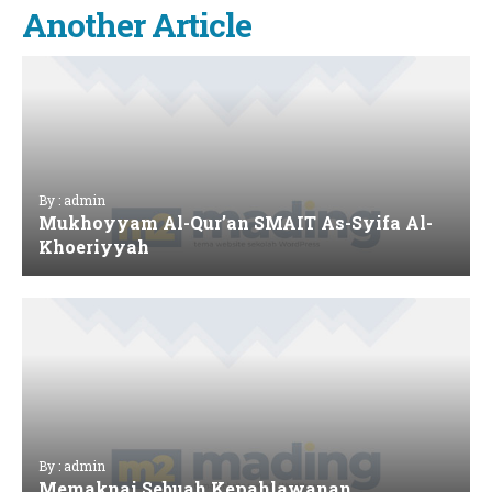
Another Article
By : admin
Mukhoyyam Al-Qur’an SMAIT As-Syifa Al-
Khoeriyyah
By : admin
Memaknai Sebuah Kepahlawanan