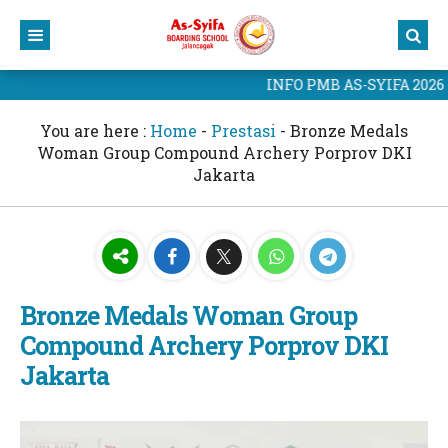
INFO PMB AS-SYIFA 2026
Home
Profil
You are here :
Home
-
Prestasi
-
Bronze Medals
Woman Group Compound Archery Porprov DKI
Kurikulum
Yayasan
Jakarta
Berita
Sekolah
Kurikulum As-Syifa
Portal As-Syifa
Civitas Akademik
Kalender Akademik
Berita Terbaru
PMB 2025
Prestasi Sekolah
Portal Murid
Bronze Medals Woman Group
Website As-Syifa
Blog Guru
CBT As-Syifa
Compound Archery Porprov DKI
Hubungi Kami
Jakarta
Website Yayasan
Kampus 1 As-Syifa Jalancagak
Yayasan As-Syifa Al-Khoeriyah