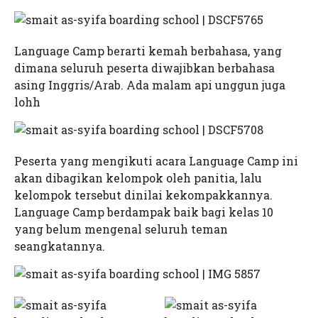
Kampus 2 As-Syifa Wanareja
As-Syifa Boarding School
TKIT As-Syifa
Kampus 3 As-Syifa Sagalaherang
SMPIT As-Syifa Jalancagak
SMPIT As-Syifa Wanareja
Language Camp berarti kemah berbahasa, yang
Kampus 4 As-Syifa Jalancagak 2
SMAIT As-Syifa Jalancagak
SMAIT As-Syifa Wanareja
dimana seluruh peserta diwajibkan berbahasa
asing Inggris/Arab. Ada malam api unggun juga
LTIQ As-Syifa
SMPIT As-Syifa Jalancagak 2
lohh
STIQ As-Syifa
SMK-IT As-Syifa
Peserta yang mengikuti acara Language Camp ini
akan dibagikan kelompok oleh panitia, lalu
kelompok tersebut dinilai kekompakkannya.
Language Camp berdampak baik bagi kelas 10
yang belum mengenal seluruh teman
seangkatannya.