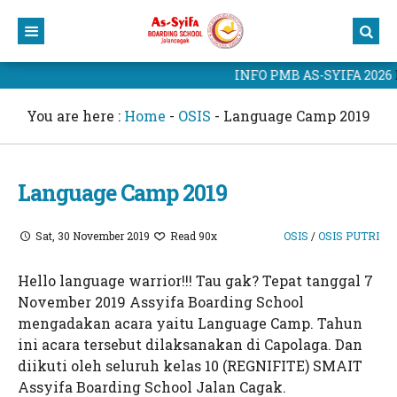
INFO PMB AS-SYIFA 2026
Home
Profil
You are here :
Home
-
OSIS
-
Language Camp 2019
Kurikulum
Yayasan
Berita
Sekolah
Kurikulum As-Syifa
Language Camp 2019
Portal As-Syifa
Civitas Akademik
Kalender Akademik
Berita Terbaru
Sat, 30 November 2019
Read 90x
OSIS
/
OSIS PUTRI
PMB 2025
Prestasi Sekolah
Portal Murid
Hello language warrior!!! Tau gak? Tepat tanggal 7
Website As-Syifa
Blog Guru
CBT As-Syifa
November 2019 Assyifa Boarding School
mengadakan acara yaitu Language Camp. Tahun
Hubungi Kami
Website Yayasan
ini acara tersebut dilaksanakan di Capolaga. Dan
Kampus 1 As-Syifa Jalancagak
Yayasan As-Syifa Al-Khoeriyah
diikuti oleh seluruh kelas 10 (REGNIFITE) SMAIT
Assyifa Boarding School Jalan Cagak.