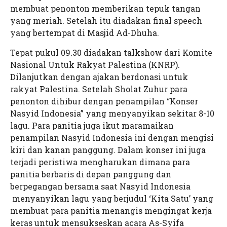
Kampus 2 As-Syifa Wanareja
As-Syifa Boarding School
TKIT As-Syifa
membuat penonton memberikan tepuk tangan
yang meriah. Setelah itu diadakan final speech
Kampus 3 As-Syifa Sagalaherang
SMPIT As-Syifa Jalancagak
SMPIT As-Syifa Wanareja
yang bertempat di Masjid Ad-Dhuha.
Kampus 4 As-Syifa Jalancagak 2
SMAIT As-Syifa Jalancagak
SMAIT As-Syifa Wanareja
Tepat pukul 09.30 diadakan talkshow dari Komite
LTIQ As-Syifa
SMPIT As-Syifa Jalancagak 2
Nasional Untuk Rakyat Palestina (KNRP).
Dilanjutkan dengan ajakan berdonasi untuk
STIQ As-Syifa
SMK-IT As-Syifa
rakyat Palestina. Setelah Sholat Zuhur para
penonton dihibur dengan penampilan “Konser
Nasyid Indonesia” yang menyanyikan sekitar 8-10
lagu. Para panitia juga ikut maramaikan
penampilan Nasyid Indonesia ini dengan mengisi
kiri dan kanan panggung. Dalam konser ini juga
terjadi peristiwa mengharukan dimana para
panitia berbaris di depan panggung dan
berpegangan bersama saat Nasyid Indonesia
menyanyikan lagu yang berjudul ‘Kita Satu’ yang
membuat para panitia menangis mengingat kerja
keras untuk mensukseskan acara As-Syifa