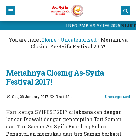
INFO PMB AS-SYIFA 2026
KLIK DI
Home
Profil
You are here :
Home
-
Uncategorized
-
Meriahnya
Closing As-Syifa Festival 2017!
Kurikulum
Yayasan
Berita
Sekolah
Kurikulum As-Syifa
Meriahnya Closing As-Syifa
Portal As-Syifa
Civitas Akademik
Kalender Akademik
Berita Terbaru
Festival 2017!
PMB 2025
Prestasi Sekolah
Portal Murid
Sat, 28 January 2017
Read 88x
Uncategorized
Website As-Syifa
Blog Guru
CBT As-Syifa
Hari ketiga SYIFEST 2017 dilaksanakan dengan
Hubungi Kami
Website Yayasan
lancar. Diawali dengan penampilan Tari Saman
Kampus 1 As-Syifa Jalancagak
Yayasan As-Syifa Al-Khoeriyah
dari Tim Saman As-Syifa Boarding School.
Penampilan memukau dari tim Saman berhasil