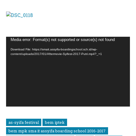
Video
Media error: Format(s) not supported or source(s) not found
Player
Download File: https://smait.assyifa-boardingschool.sch.id/wp-
content/uploads/2017/01/Aftermovie-Syifest-2017-Putri.mp4?_=1
as-syifa festival
bem iptek
bem mpk sma it assyifa boarding school 2016-2017