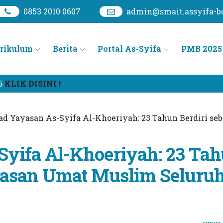
0853 2010 0607
admin@smait.assyifa-bo
rikulum
Berita
Portal As-Syifa
PMB 2025
 DISINI !
ad Yayasan As-Syifa Al-Khoeriyah: 23 Tahun Berdiri s
Syifa Al-Khoeriyah: 23 Ta
ayasan Umat Muslim Seluru