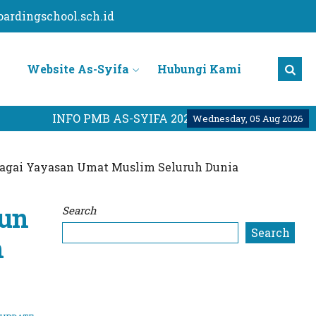
ardingschool.sch.id
Website As-Syifa
Hubungi Kami
INFO PMB AS-SYIFA 2026
KLIK DISINI !
Wednesday, 05 Aug 2026
ebagai Yayasan Umat Muslim Seluruh Dunia
hun
Search
Search
h