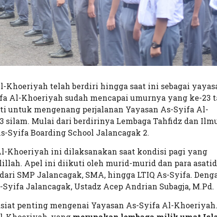
l-Khoeriyah telah berdiri hingga saat ini sebagai yayas
yifa Al-Khoeriyah sudah mencapai umurnya yang ke-23 t
ati untuk mengenang perjalanan Yayasan As-Syifa Al-
3 silam. Mulai dari berdirinya Lembaga Tahfidz dan Ilm
 As-Syifa Boarding School Jalancagak 2.
l-Khoeriyah ini dilaksanakan saat kondisi pagi yang
lah. Apel ini diikuti oleh murid-murid dan para asati
i dari SMP Jalancagak, SMA, hingga LTIQ As-Syifa. Deng
-Syifa Jalancagak, Ustadz Acep Andrian Subagja, M.Pd.
iat penting mengenai Yayasan As-Syifa Al-Khoeriyah
l-Khoeriyah, yang
merupakan lembaga milik umat Is