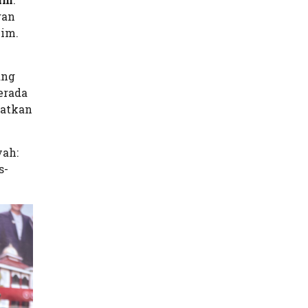
gan
lim.
ang
erada
iatkan
yah:
s-