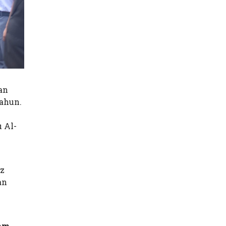
an
ahun.
u Al-
dz
an
.
lam
.