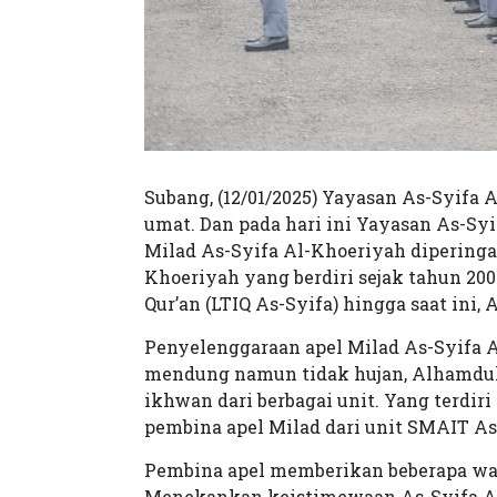
Subang, (12/01/2025) Yayasan As-Syifa A
umat. Dan pada hari ini Yayasan As-S
Milad As-Syifa Al-Khoeriyah dipering
Khoeriyah yang berdiri sejak tahun 200
Qur’an (LTIQ As-Syifa) hingga saat ini,
Penyelenggaraan apel Milad As-Syifa A
mendung namun tidak hujan, Alhamdulil
ikhwan dari berbagai unit. Yang terdir
pembina apel Milad dari unit SMAIT As
Pembina apel memberikan beberapa was
Menekankan keistimewaan As-Syifa A