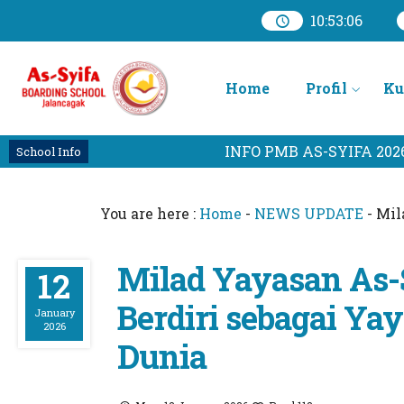
10
:
53
:
08
Home
Profil
Ku
INFO PMB AS-SYIFA 2026
KLIK
School Info
You are here :
Home
-
NEWS UPDATE
-
Mil
Milad Yayasan As-
12
Berdiri sebagai Y
January
2026
Dunia