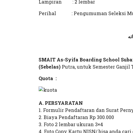
Lampiran : 2 lembar
Perihal : Pengumuman Seleksi Mur
ته
SMAIT
As-Syifa Boarding School
Suba
(Sebelas)
Putra, untuk Semester Ganjil 
Quota :
A. PERSYARATAN
1. Formulir Pendaftaran dan Surat Pern
2. Biaya Pendaftaran Rp 300.000
3. Foto 2 lembar ukuran 3×4
4. Foto Copy Kartu NISN/ bisa anda cari