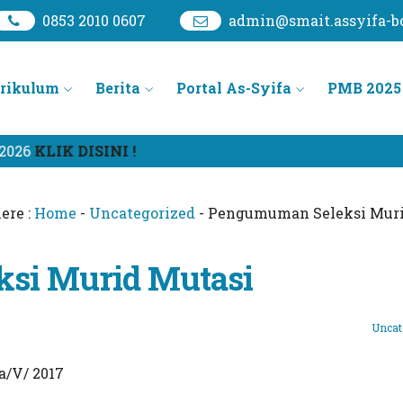
0853 2010 0607
admin@smait.assyifa-bo
rikulum
Berita
Portal As-Syifa
PMB 2025
026
KLIK DISINI !
ere :
Home
-
Uncategorized
-
Pengumuman Seleksi Muri
si Murid Mutasi
Uncat
/V/ 2017