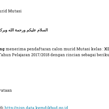
id Mutasi
السلام عليكم ورحمة الله وبركا
ng
menerima pendaftaran calon murid Mutasi kelas :
XI
Tahun Pelajaran 2017/2018 dengan rincian sebagai berikut
yataan
 di
http://nisn.data.kemdikbud.go.id