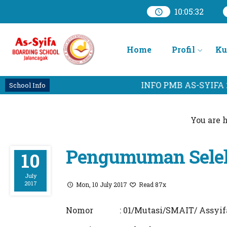
10
:
05
:
33
Home
Profil
Ku
INFO PMB AS-SYIFA 2
School Info
You are h
Pengumuman Selek
10
July
2017
Mon, 10 July 2017
Read 87x
Nomor : 01/Mutasi/SMAIT/ Assyifa