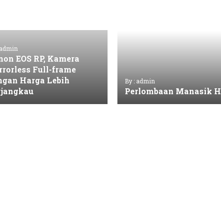
 admin
non EOS RP, Kamera
rrorless Full-frame
ngan Harga Lebih
By : admin
rjangkau
Perlombaan Manasik H