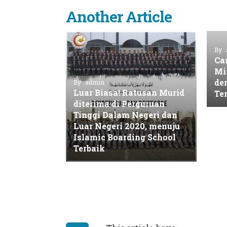
Another Article
By :
Ca
Mi
de
By : admin
Luar Biasa! Ratusan Murid
Te
diterima di Perguruan
Tinggi Dalam Negeri dan
Luar Negeri 2020, menuju
Islamic Boarding School
Terbaik