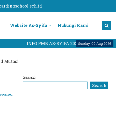
ardingschool.sch.id
Website As-Syifa
Hubungi Kami
INFO PMB AS-SYIFA 2026
KLIK DISINI !
Sunday, 09 Aug 2026
d Mutasi
Search
Search
egorized