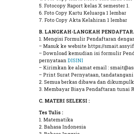
5. Fotocopy Raport kelas X semester 1.
6. Foto Copy Kartu Keluarga 1 lembar
7. Foto Copy Akta Kelahiran 1 lembar
B. LANGKAH-LANGKAH PENDAFTA
1. Mengisi Formulir Pendaftaran dengan
– Masuk ke website https://smait.assyi
– Download kemudian isi formulir Pend
pernyataan
DISINI
– Kirimkan ke alamat email : smait@ass
– Print Surat Pernyataan, tandatangan
2. Semua berkas dibawa dan dikumpulkan
3. Membayar Biaya Pendaftaran tunai Rp
C. MATERI SELEKSI :
Tes Tulis :
1. Matematika
2. Bahasa Indonesia
3. Bahasa Inggris